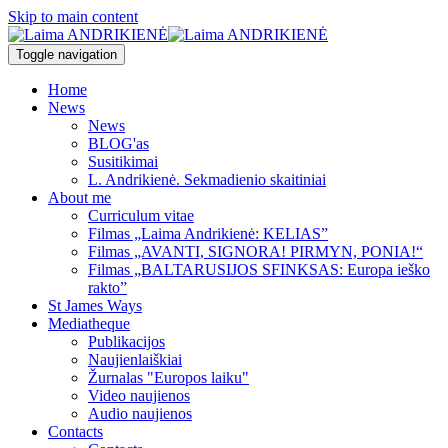
Skip to main content
Toggle navigation
Home
News
News
BLOG'as
Susitikimai
L. Andrikienė. Sekmadienio skaitiniai
About me
Curriculum vitae
Filmas „Laima Andrikienė: KELIAS”
Filmas „AVANTI, SIGNORA! PIRMYN, PONIA!“
Filmas „BALTARUSIJOS SFINKSAS: Europa ieško
rakto”
St James Ways
Mediatheque
Publikacijos
Naujienlaiškiai
Žurnalas "Europos laiku"
Video naujienos
Audio naujienos
Contacts