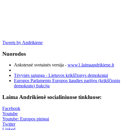
Tweets by Andrikiene
Nuorodos
Ankstesnė svetainės versija -
www1.laimaandrikiene.lt
Tėvynės sąjunga - Lietuvos krikščionys demokratai
Europos Parlamento Europos liaudies partijos (krikščionių
demokratų) frakcija
Laima Andrikienė socialiniuose tinkluose:
Facebook
Youtube
Youtube: Europos pinigai
Twitter
Linked