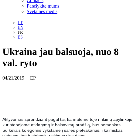
Contacts
Parašykite mums
Svetainės medis
LT
EN
FR
ES
Ukraina jau balsuoja, nuo 8
val. ryto
04/21/2019
|
EP
Aktyvumas sprendžiant pagal tai, ką matėme toje rinkimų apylinkėje,
kur stebėjome atidarymą ir balsavimų pradžią, bus nemenkas.
Su keliais kolegomis vykstame į šalies pietvakarius, į kaimiškas
vietoves, ten ir stebėsiu rinkimus visą dieną.