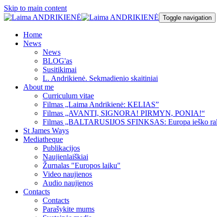
Skip to main content
Toggle navigation
Home
News
News
BLOG'as
Susitikimai
L. Andrikienė. Sekmadienio skaitiniai
About me
Curriculum vitae
Filmas „Laima Andrikienė: KELIAS”
Filmas „AVANTI, SIGNORA! PIRMYN, PONIA!“
Filmas „BALTARUSIJOS SFINKSAS: Europa ieško ra
St James Ways
Mediatheque
Publikacijos
Naujienlaiškiai
Žurnalas "Europos laiku"
Video naujienos
Audio naujienos
Contacts
Contacts
Parašykite mums