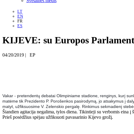
Svetainės medis
LT
EN
FR
ES
KIJEVE: su Europos Parlamento 
04/20/2019
|
EP
Vakar - pretendentų debatai Olimpiniame stadione, renginys, kurį sunku 
matėme tik Prezidento P. Porošenkos pasirodymą, jo atsakymus į dalyv
matyt, užfiksuosime V. Zelenskio pergalę. Rinkimus sekmadienį stebė
Šiandien agitacija negalima, tylos diena. Tikintieji su verbomis eina į
Prieš posėdžius spėjau užfiksuoti pavasarinio Kijevo grožį.