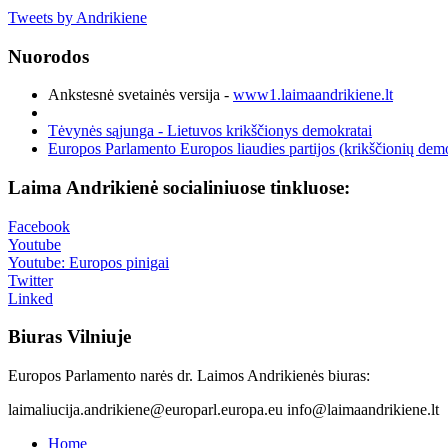
Tweets by Andrikiene
Nuorodos
Ankstesnė svetainės versija -
www1.laimaandrikiene.lt
Tėvynės sąjunga - Lietuvos krikščionys demokratai
Europos Parlamento Europos liaudies partijos (krikščionių demo
Laima Andrikienė socialiniuose tinkluose:
Facebook
Youtube
Youtube: Europos pinigai
Twitter
Linked
Biuras Vilniuje
Europos Parlamento narės dr. Laimos Andrikienės biuras:
laimaliucija.andrikiene@europarl.europa.eu info@laimaandrikiene.lt
Home