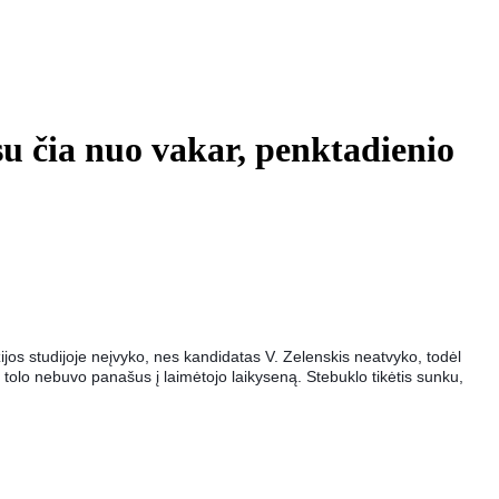
u čia nuo vakar, penktadienio
zijos studijoje neįvyko, nes kandidatas V. Zelenskis neatvyko, todėl
tolo nebuvo panašus į laimėtojo laiky
seną. Stebuklo tikėtis sunku,