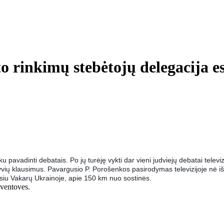
rinkimų stebėtojų delegacija es
pavadinti debatais. Po jų turėję vykti dar vieni judviejų debatai televi
ių klausimus. Pavargusio P. Porošenkos pasirodymas televizijoje nė iš 
siu Vakarų Ukrainoje, apie 150 km nuo sostinės.
 šventoves.