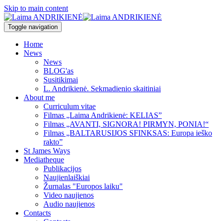
Skip to main content
Toggle navigation
Home
News
News
BLOG'as
Susitikimai
L. Andrikienė. Sekmadienio skaitiniai
About me
Curriculum vitae
Filmas „Laima Andrikienė: KELIAS”
Filmas „AVANTI, SIGNORA! PIRMYN, PONIA!“
Filmas „BALTARUSIJOS SFINKSAS: Europa ieško
rakto”
St James Ways
Mediatheque
Publikacijos
Naujienlaiškiai
Žurnalas "Europos laiku"
Video naujienos
Audio naujienos
Contacts