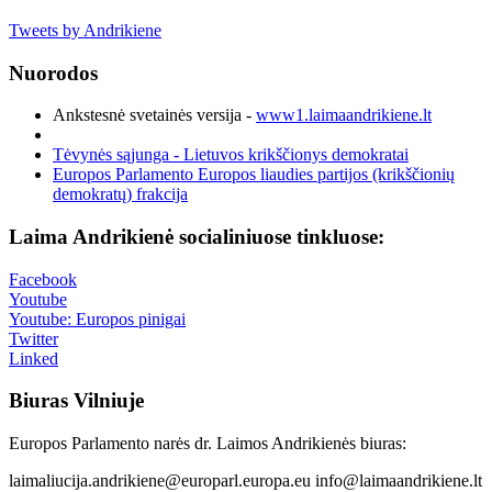
Tweets by Andrikiene
Nuorodos
Ankstesnė svetainės versija -
www1.laimaandrikiene.lt
Tėvynės sąjunga - Lietuvos krikščionys demokratai
Europos Parlamento Europos liaudies partijos (krikščionių
demokratų) frakcija
Laima Andrikienė socialiniuose tinkluose:
Facebook
Youtube
Youtube: Europos pinigai
Twitter
Linked
Biuras Vilniuje
Europos Parlamento narės dr. Laimos Andrikienės biuras:
laimaliucija.andrikiene@europarl.europa.eu info@laimaandrikiene.lt