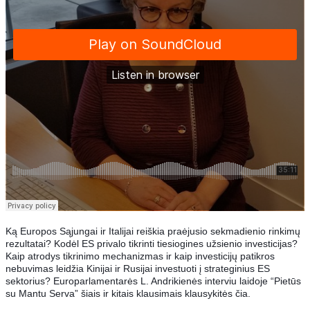
Ką Europos Sąjungai ir Italijai reiškia praėjusio sekmadienio rinkimų
rezultatai? Kodėl ES privalo tikrinti tiesiogines užsienio investicijas?
Kaip atrodys tikrinimo mechanizmas ir kaip investicijų patikros
nebuvimas leidžia Kinijai ir Rusijai investuoti į strateginius ES
sektorius? Europarlamentarės L. Andrikienės interviu laidoje “Pietūs
su Mantu Serva” šiais ir kitais klausimais klausykitės čia.