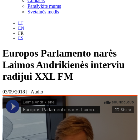
Contacts
Parašykite mums
Svetainės medis
LT
EN
FR
ES
Europos Parlamento narės
Laimos Andrikienės interviu
radijui XXL FM
03/09/2018
|
Audio